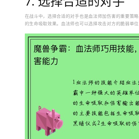
7. 选择合适的对手
在战斗中，选择合适的对手也是血法师加伤害的重要策略
的生命吸取效果。血法师也可以选择攻击对方的脆弱单位