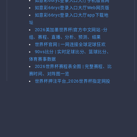
如意彩66ryc登录入口大厅手机版官网
如意彩66ryc登录入口大厅Web网页版
如意彩66ryc登录入口大厅app下载地
址
2026美加墨世界杯|官方中文网站 -分
组、赛程、直播、分析、预测、结果
世界杯官网 | 一网连接全球足球狂欢
90vs比分 | 实时足球比分、篮球比分、
体育赛事数据
2026世界杯赛程表全图 | 完整赛程、比
赛时间、对阵图一览
世界杯押注平台_2026世界杯指定网投