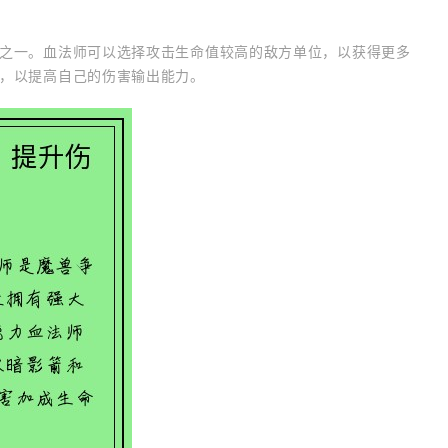
之一。血法师可以选择攻击生命值较高的敌方单位，以获得更多
，以提高自己的伤害输出能力。