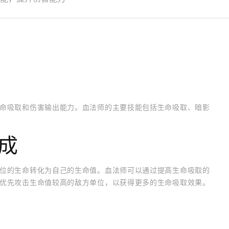
命吸取和伤害输出能力。血法师的主要技能包括生命吸取、暗影
加成
位的生命转化为自己的生命值。血法师可以通过提高生命吸取的
优先攻击生命值较高的敌方单位，以获得更多的生命吸取效果。