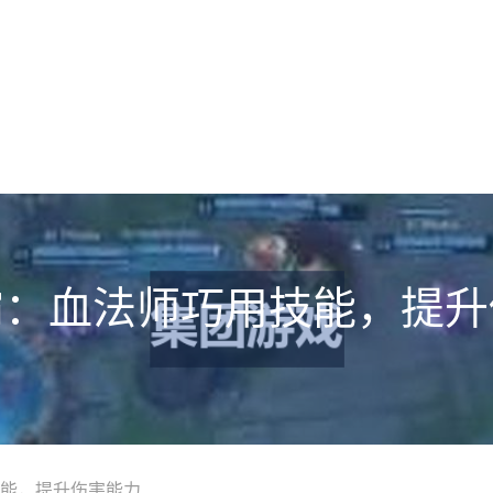
霸：血法师巧用技能，提升
能，提升伤害能力