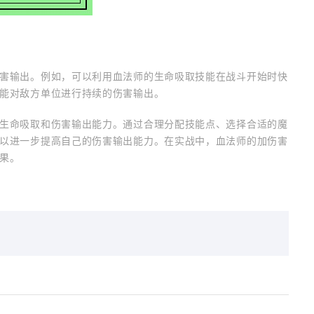
害输出。例如，可以利用血法师的生命吸取技能在战斗开始时快
能对敌方单位进行持续的伤害输出。
生命吸取和伤害输出能力。通过合理分配技能点、选择合适的魔
以进一步提高自己的伤害输出能力。在实战中，血法师的加伤害
果。