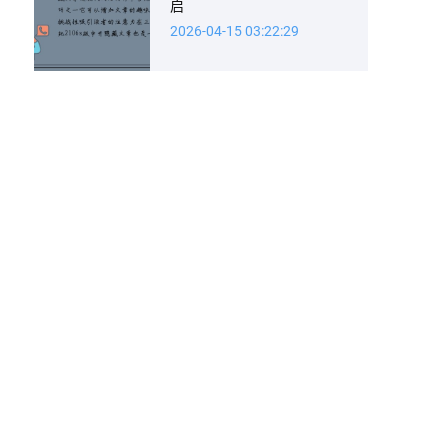
启
2026-04-15 03:22:29