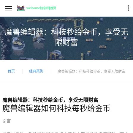
魔兽编辑器：科技秒给金币，享受无
限财富
首页
经典案例
魔兽编辑器：科技秒给金币，享受无限财富
魔兽编辑器：科技秒给金币，享受无限财富
魔兽编辑器如何科技每秒给金币
引言