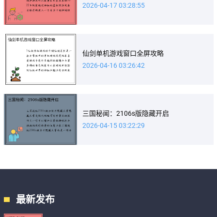
2026-04-17 03:28:55
仙剑单机游戏窗口全屏攻略
2026-04-16 03:26:42
三国秘闻：2106s版隐藏开启
2026-04-15 03:22:29
最新发布